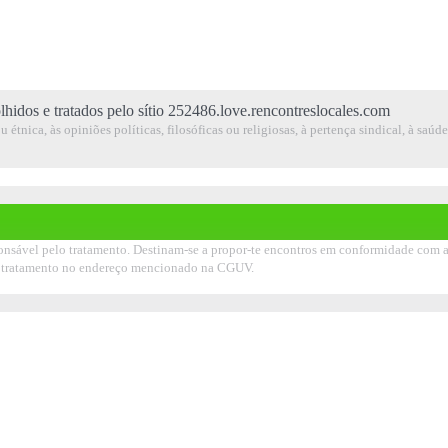
lhidos e tratados pelo sítio 252486.love.rencontreslocales.com
étnica, às opiniões políticas, filosóficas ou religiosas, à pertença sindical, à saúd
sável pelo tratamento. Destinam-se a propor-te encontros em conformidade com a tua
seu tratamento no endereço mencionado na CGUV.