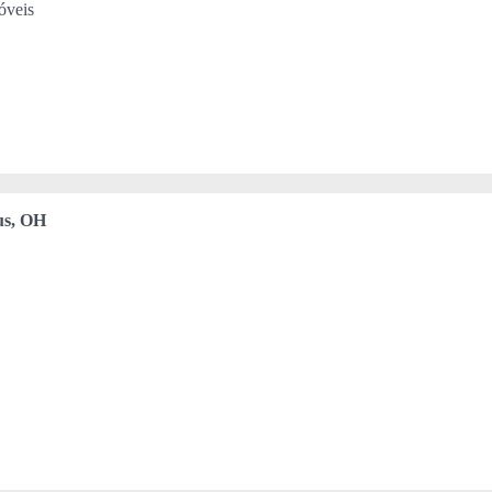
óveis
s, OH