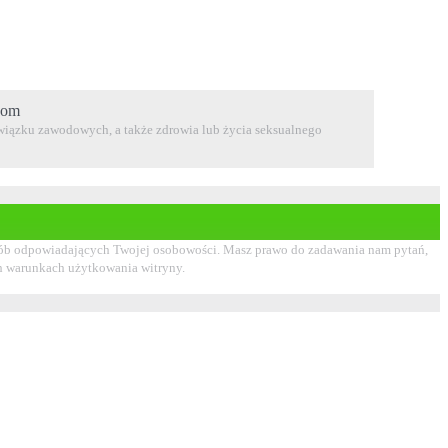
.com
 związku zawodowych, a także zdrowia lub życia seksualnego
i osób odpowiadających Twojej osobowości. Masz prawo do zadawania nam pytań,
ch warunkach użytkowania witryny.