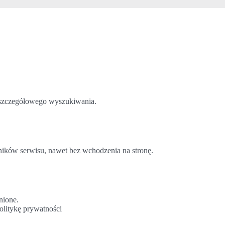
o szczegółowego wyszukiwania.
ników serwisu, nawet bez wchodzenia na stronę.
nione.
olitykę prywatności