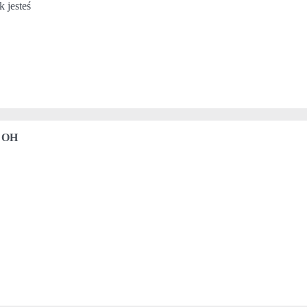
 jesteś
!
, OH