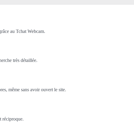
 grâce au Tchat Webcam.
rche très détaillée.
es, même sans avoir ouvert le site.
t réciproque.