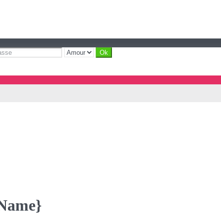
yName}