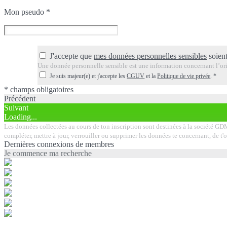
Mon pseudo
*
J'accepte que
mes données personnelles sensibles
soient
Une donnée personnelle sensible est une information concernant l’orig
Je suis majeur(e) et j'accepte les
CGUV
et la
Politique de vie privée
.
*
* champs obligatoires
Précédent
Suivant
Loading...
Les données collectées au cours de ton inscription sont destinées à la société GDM 
compléter, mettre à jour, verrouiller ou supprimer les données te concernant, de t
Dernières connexions de membres
Je commence ma recherche