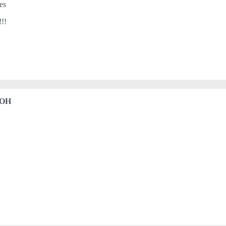
es
!!!
 OH