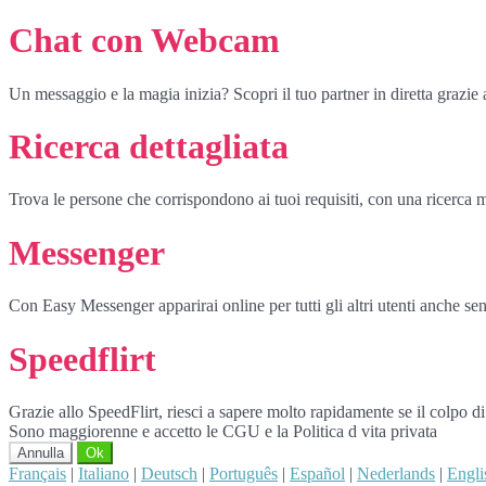
Chat con Webcam
Un messaggio e la magia inizia? Scopri il tuo partner in diretta grazi
Ricerca dettagliata
Trova le persone che corrispondono ai tuoi requisiti, con una ricerca m
Messenger
Con Easy Messenger apparirai online per tutti gli altri utenti anche senz
Speedflirt
Grazie allo SpeedFlirt, riesci a sapere molto rapidamente se il colpo d
Sono maggiorenne e accetto le CGU e la Politica d vita privata
Annulla
Ok
Français
|
Italiano
|
Deutsch
|
Português
|
Español
|
Nederlands
|
Engli