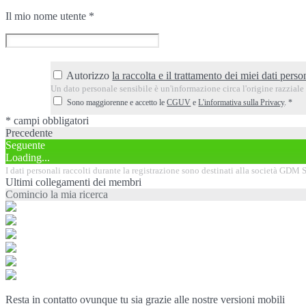
Il mio nome utente
*
Autorizzo
la raccolta e il trattamento dei miei dati person
Un dato personale sensibile è un'informazione circa l'origine razziale o
Sono maggiorenne e accetto le
CGUV
e
L'informativa sulla Privacy
.
*
* campi obbligatori
Precedente
Seguente
Loading...
I dati personali raccolti durante la registrazione sono destinati alla società GDM SA
Ultimi collegamenti dei membri
Comincio la mia ricerca
Resta in contatto ovunque tu sia grazie alle nostre versioni mobili