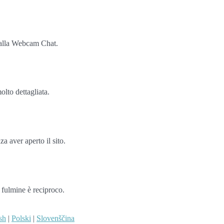
e alla Webcam Chat.
olto dettagliata.
a aver aperto il sito.
i fulmine è reciproco.
sh
|
Polski
|
Slovenščina